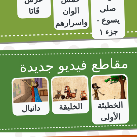
صلى
الوان
قَانَا
واسرارهم
جزء ١
مقاطع فيديو جديدة
الخطيئة
الخليقة
دانيال
الأولى