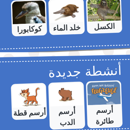
الكسل
خلد الماء
كوكابورا
أنشطة جديدة
أرسم
أرسم
أرسم قطة
طائرة
الدب