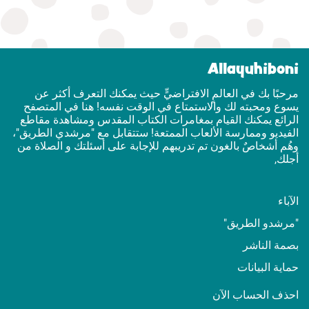
Allayuhiboni
مرحبًا بك في العالمٍ الافتراضيٍّ حيث يمكنك التعرف أكثر عن
يسوع ومحبته لك والاستمتاع في الوقت نفسه! هنا في المتصفح
الرائع يمكنك القيام بمغامرات الكتاب المقدس ومشاهدة مقاطع
الفيديو وممارسة الألعاب الممتعة! ستتقابل مع "مرشدي الطريق"،
وهُم أشخاصٌ بالغون تم تدريبهم للإجابة على أسئلتك و الصلاة من
أجلك,
الآباء
"مرشدو الطريق"
بصمة الناشر
حماية البيانات
احذف الحساب الآن