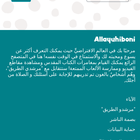
Allayuhiboni
مرحبًا بك في العالمٍ الافتراضيٍّ حيث يمكنك التعرف أكثر عن
يسوع ومحبته لك والاستمتاع في الوقت نفسه! هنا في المتصفح
الرائع يمكنك القيام بمغامرات الكتاب المقدس ومشاهدة مقاطع
الفيديو وممارسة الألعاب الممتعة! ستتقابل مع "مرشدي الطريق"،
وهُم أشخاصٌ بالغون تم تدريبهم للإجابة على أسئلتك و الصلاة من
أجلك,
الآباء
"مرشدو الطريق"
بصمة الناشر
حماية البيانات