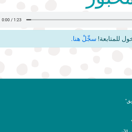
ول للمتابعة!
سجِّلْ هنا.
ق"
الآن