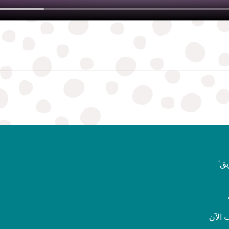
ق"
الآن