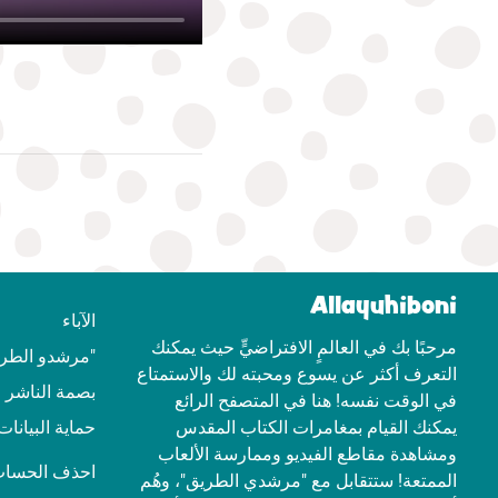
Allayuhiboni
الآباء
مرحبًا بك في العالمٍ الافتراضيٍّ حيث يمكنك
"مرشدو الطري
التعرف أكثر عن يسوع ومحبته لك والاستمتاع
بصمة الناشر
في الوقت نفسه! هنا في المتصفح الرائع
يمكنك القيام بمغامرات الكتاب المقدس
حماية البيانات
ومشاهدة مقاطع الفيديو وممارسة الألعاب
احذف الحساب 
الممتعة! ستتقابل مع "مرشدي الطريق"، وهُم