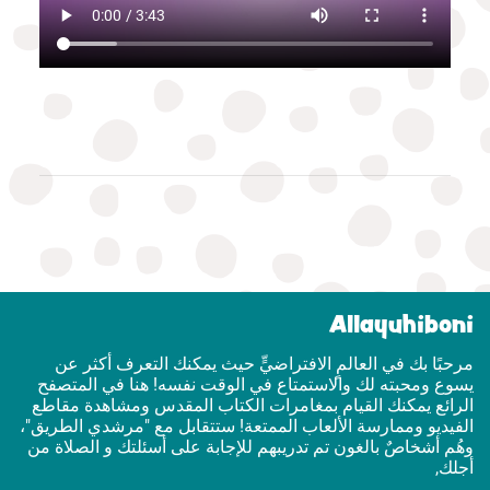
Allayuhiboni
مرحبًا بك في العالمٍ الافتراضيٍّ حيث يمكنك التعرف أكثر عن
يسوع ومحبته لك والاستمتاع في الوقت نفسه! هنا في المتصفح
الرائع يمكنك القيام بمغامرات الكتاب المقدس ومشاهدة مقاطع
الفيديو وممارسة الألعاب الممتعة! ستتقابل مع "مرشدي الطريق"،
وهُم أشخاصٌ بالغون تم تدريبهم للإجابة على أسئلتك و الصلاة من
أجلك,