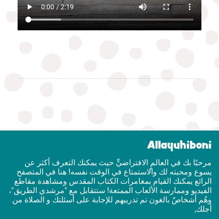
Allayuhiboni
مرحبًا بك في العالمٍ الافتراضيٍّ حيث يمكنك التعرف أكثر عن
يسوع ومحبته لك والاستمتاع في الوقت نفسه! هنا في المتصفح
الرائع يمكنك القيام بمغامرات الكتاب المقدس ومشاهدة مقاطع
الفيديو وممارسة الألعاب الممتعة! ستتقابل مع "مرشدي الطريق"،
وهُم أشخاصٌ بالغون تم تدريبهم للإجابة على أسئلتك و الصلاة من
أجلك,