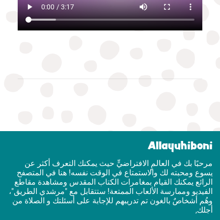
Allayuhiboni
مرحبًا بك في العالمٍ الافتراضيٍّ حيث يمكنك التعرف أكثر عن
يسوع ومحبته لك والاستمتاع في الوقت نفسه! هنا في المتصفح
الرائع يمكنك القيام بمغامرات الكتاب المقدس ومشاهدة مقاطع
الفيديو وممارسة الألعاب الممتعة! ستتقابل مع "مرشدي الطريق"،
وهُم أشخاصٌ بالغون تم تدريبهم للإجابة على أسئلتك و الصلاة من
أجلك,