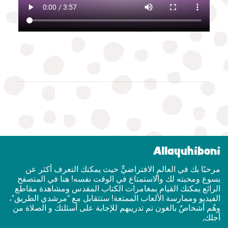
Allayuhiboni
مرحبًا بك في العالمٍ الافتراضيٍّ حيث يمكنك التعرف أكثر عن
يسوع ومحبته لك والاستمتاع في الوقت نفسه! هنا في المتصفح
الرائع يمكنك القيام بمغامرات الكتاب المقدس ومشاهدة مقاطع
الفيديو وممارسة الألعاب الممتعة! ستتقابل مع "مرشدي الطريق"،
وهُم أشخاصٌ بالغون تم تدريبهم للإجابة على أسئلتك و الصلاة من
أجلك,