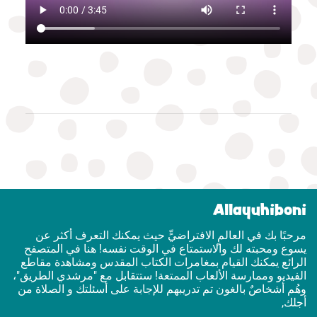
Allayuhiboni
مرحبًا بك في العالمٍ الافتراضيٍّ حيث يمكنك التعرف أكثر عن
يسوع ومحبته لك والاستمتاع في الوقت نفسه! هنا في المتصفح
الرائع يمكنك القيام بمغامرات الكتاب المقدس ومشاهدة مقاطع
الفيديو وممارسة الألعاب الممتعة! ستتقابل مع "مرشدي الطريق"،
وهُم أشخاصٌ بالغون تم تدريبهم للإجابة على أسئلتك و الصلاة من
أجلك,