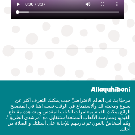
Allayuhiboni
مرحبًا بك في العالمٍ الافتراضيٍّ حيث يمكنك التعرف أكثر عن
يسوع ومحبته لك والاستمتاع في الوقت نفسه! هنا في المتصفح
الرائع يمكنك القيام بمغامرات الكتاب المقدس ومشاهدة مقاطع
الفيديو وممارسة الألعاب الممتعة! ستتقابل مع "مرشدي الطريق"،
وهُم أشخاصٌ بالغون تم تدريبهم للإجابة على أسئلتك و الصلاة من
أجلك,